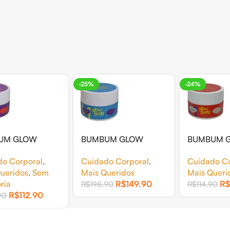
-25%
-24%
UM GLOW
BUMBUM GLOW
BUMBUM 
ESFOLIANTE
BODY HIDRATANTE
BODY POL
do Corporal
,
Cuidado Corporal
,
Cuidado Co
ILLY 250G
CHANTILLY 250G
HIDRATAN
ueridos
,
Sem
Mais Queridos
Mais Queri
ria
R$
149.90
R$
R$
198.90
R$
114.90
R$
112.90
90