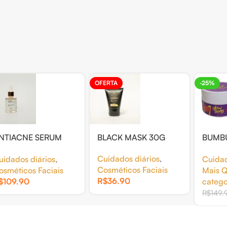
OFERTA
-25%
NTIACNE SERUM
BLACK MASK 30G
BUMB
NIFORMIZADOR
BODY 
Cuidados diários
,
uidados diários
,
Cuida
0ML
CHANT
Cosméticos Faciais
osméticos Faciais
Mais Q
R$
36.90
$
109.90
catego
R$
149.