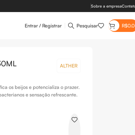
Sobre a empresa
Contat
Entrar / Registrar
Pesquisar
R$
0.
30ML
ALTHER
fica os beijos e potencializa o prazer.
bacterianos e sensação refrescante.