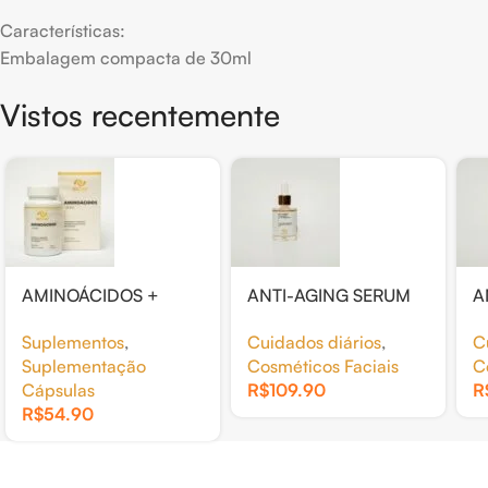
Características:
Embalagem compacta de 30ml
Vistos recentemente
AMINOÁCIDOS +
ANTI-AGING SERUM
A
BORO 30CAP
REJUVENECEDOR
U
Suplementos
,
Cuidados diários
,
C
30ML
3
Suplementação
Cosméticos Faciais
C
Cápsulas
R$
109.90
R
R$
54.90