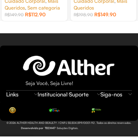
Cuidado Corporal
,
Mais
Cuidado Corporal
,
Mais
250G
250G
Queridos
,
Sem categoria
Queridos
R$
112.90
R$
149.90
R$
149.90
R$
198.90
Seja Você, Seja Livre!
Links
Institucional
Suporte
Siga-nos
© 2026 ALTHER HEALTH AND BEAULTY / CNPJ 55.504.599/0001-92 . Todos os direitos reservados.
Desenvolvido por
TECH47
Soluções Digitais.