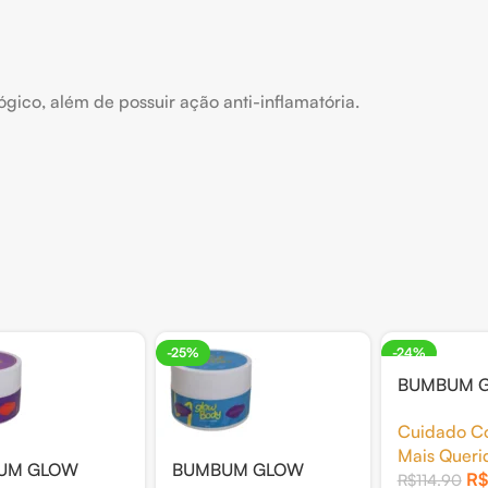
gico, além de possuir ação anti-inflamatória.
-25%
-24%
BUMBUM 
BODY POL
Cuidado Co
HIDRATAN
Mais Queri
UM GLOW
BUMBUM GLOW
R$
R$
114.90