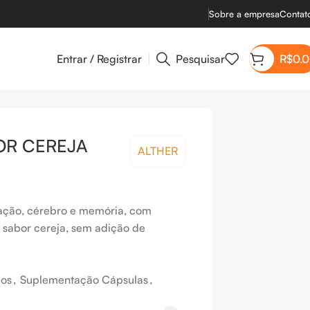
Sobre a empresa
Contat
Entrar / Registrar
Pesquisar
R$
0.
OR CEREJA
ALTHER
ação, cérebro e memória, com
 sabor cereja, sem adição de
dos
,
Suplementação Cápsulas
,