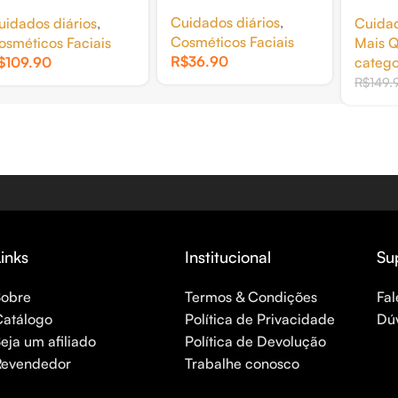
NIFORMIZADOR
BODY 
Cuidados diários
,
uidados diários
,
Cuida
0ML
CHANT
Cosméticos Faciais
osméticos Faciais
Mais Q
R$
36.90
$
109.90
catego
R$
149.
inks
Institucional
Su
Sobre
Termos & Condições
Fal
Catálogo
Política de Privacidade
Dú
eja um afiliado
Política de Devolução
Revendedor
Trabalhe conosco