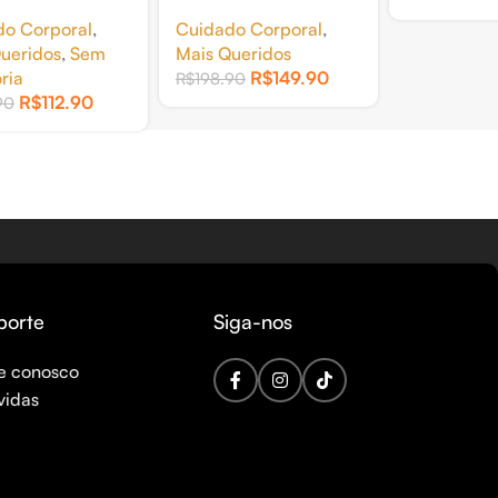
ESFOLIANTE
BODY HIDRATANTE
do Corporal
,
Cuidado Corporal
,
ILLY 250G
CHANTILLY 250G
ueridos
,
Sem
Mais Queridos
ria
R$
149.90
R$
198.90
R$
112.90
90
porte
Siga-nos
e conosco
vidas