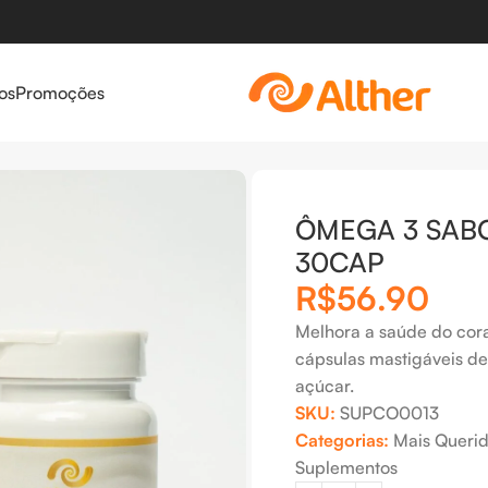
os
Promoções
OR CEREJA 30CAP
ÔMEGA 3 SAB
30CAP
R$
56.90
Melhora a saúde do cor
cápsulas mastigáveis de
açúcar.
SKU:
SUPCO0013
Categorias:
Mais Queri
Suplementos