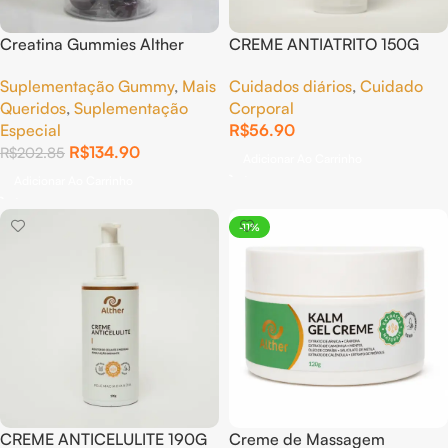
Creatina Gummies Alther
CREME ANTIATRITO 150G
sabor UVA – 3g por goma |
Cuidados diários
,
Cuidado
Suplementação Gummy
,
Mais
30 unidades
Corporal
Queridos
,
Suplementação
R$
56.90
Especial
R$
134.90
R$
202.85
Adicionar Ao Carrinho
Adicionar Ao Carrinho
-11%
CREME ANTICELULITE 190G
Creme de Massagem