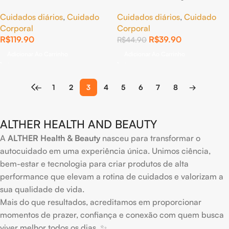
Corporal – Kalm Gel ALTHER
Cuidados diários
,
Cuidado
Cuidados diários
,
Cuidado
120g Mentol Arnica Alivio de
Corporal
Corporal
Dores
R$
119.90
R$
39.90
R$
44.90
Adicionar Ao Carrinho
Adicionar Ao Carrinho
←
1
2
3
4
5
6
7
8
→
ALTHER HEALTH AND BEAUTY
A
ALTHER Health & Beauty
nasceu para transformar o
autocuidado em uma experiência única. Unimos ciência,
bem-estar e tecnologia para criar produtos de alta
performance que elevam a rotina de cuidados e valorizam a
sua qualidade de vida.
Mais do que resultados, acreditamos em proporcionar
momentos de prazer, confiança e conexão com quem busca
viver melhor todos os dias. ✨