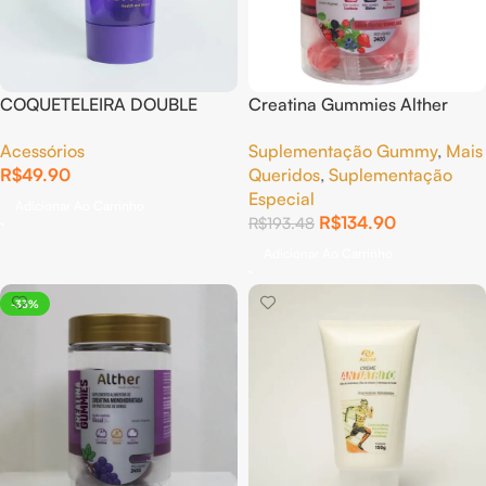
COQUETELEIRA DOUBLE
Creatina Gummies Alther
400ML ROXO
Frutas Vermelhas – 3g por
Acessórios
Suplementação Gummy
,
Mais
goma | 30 unidades
R$
49.90
Queridos
,
Suplementação
Especial
Adicionar Ao Carrinho
R$
134.90
R$
193.48
Adicionar Ao Carrinho
-33%